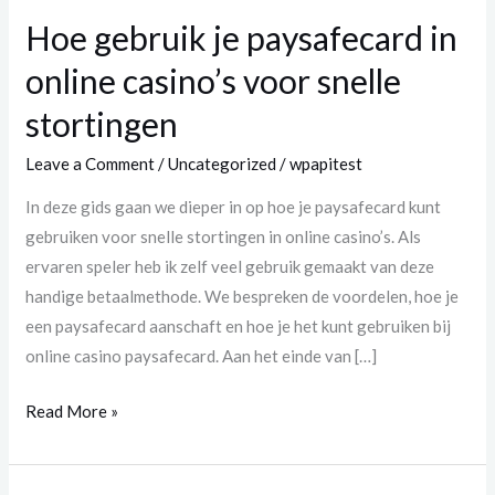
Hoe gebruik je paysafecard in
Hoe
gebruik
online casino’s voor snelle
je
stortingen
paysafecard
in
Leave a Comment
/
Uncategorized
/
wpapitest
online
In deze gids gaan we dieper in op hoe je paysafecard kunt
casino’s
gebruiken voor snelle stortingen in online casino’s. Als
voor
ervaren speler heb ik zelf veel gebruik gemaakt van deze
snelle
handige betaalmethode. We bespreken de voordelen, hoe je
stortingen
een paysafecard aanschaft en hoe je het kunt gebruiken bij
online casino paysafecard. Aan het einde van […]
Read More »