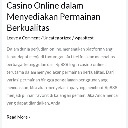
Casino Online dalam
Login
Menyediakan Permainan
Casino
Online
Berkualitas
dalam
Leave a Comment
/
Uncategorized
/
wpapitest
Menyediakan
Permainan
Dalam dunia perjudian online, menemukan platform yang
Berkualitas
tepat dapat menjadi tantangan. Artikel ini akan membahas
berbagai keunggulan dari Rp888 login casino online,
terutama dalam menyediakan permainan berkualitas. Dari
variasi permainan hingga pengalaman pengguna yang
memuaskan, kita akan menyelami apa yang membuat Rp888
menjadi pilihan favorit di kalangan pemain. Jika Anda mencari
yang dapat diandalkan, Anda
Read More »