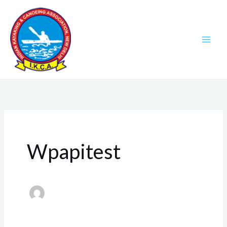
Skip
to
content
Wpapitest