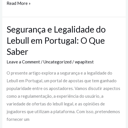
Read More »
Segurança e Legalidade do
Segurança
e
Lebull em Portugal: O Que
Legalidade
Saber
do
Lebull
Leave a Comment
/
Uncategorized
/
wpapitest
em
O presente artigo explora a segurança e a legalidade do
Portugal:
Lebull em Portugal, um portal de apostas que tem ganhado
O
popularidade entre os apostadores. Vamos discutir aspectos
Que
como a regulamentação, a experiência do usuário, a
Saber
variedade de ofertas do lebull legal, e as opiniões de
jogadores que utilizam a plataforma. Com isso, pretendemos
fornecer um